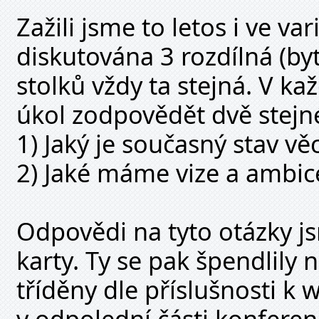
Zažili jsme to letos i ve va
diskutována 3 rozdílná (byť
stolků vždy ta stejná. V ka
úkol zodpovědět dvě stejn
1) Jaký je současný stav věc
2) Jaké máme vize a ambice
Odpovědi na tyto otázky 
karty. Ty se pak špendlily 
tříděny dle příslušnosti k
v odpolední části konfer