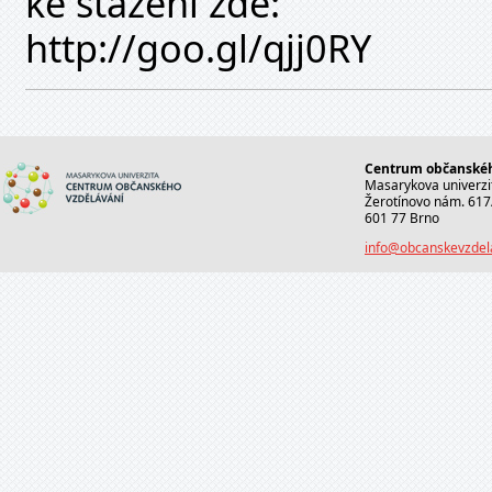
ke stažení zde:
http://goo.gl/qjj0RY
Centrum občanskéh
Masarykova univerzi
Žerotínovo nám. 617
601 77 Brno
info@obcanskevzdel