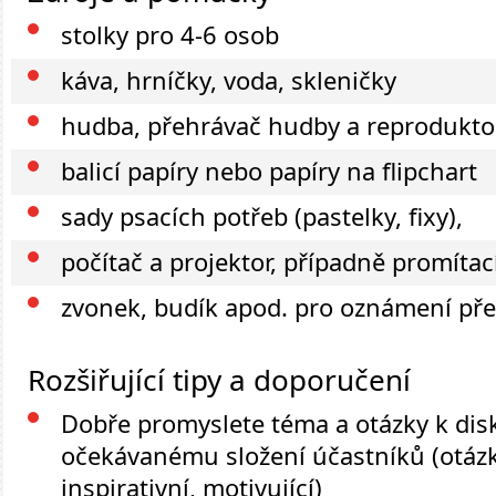
stolky pro 4-6 osob
káva, hrníčky, voda, skleničky
hudba, přehrávač hudby a reprodukto
balicí papíry nebo papíry na flipchart
sady psacích potřeb (pastelky, fixy),
počítač a projektor, případně promítac
zvonek, budík apod. pro oznámení př
Rozšiřující tipy a doporučení
Dobře promyslete téma a otázky k dis
očekávanému složení účastníků (otázk
inspirativní, motivující)