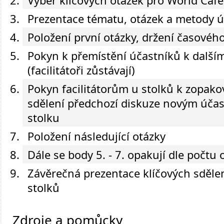
Výběr klíčových otázek pro World Café
Prezentace tématu, otázek a metody 
Položení první otázky, držení časového
Pokyn k přemístění účastníků k další
(facilitátoři zůstávají)
Pokyn facilitátorům u stolků k zopako
sdělení předchozí diskuze novým úča
stolku
Položení následující otázky
Dále se body 5. - 7. opakují dle počtu 
Závěrečná prezentace klíčových sděle
stolků
Zdroje a pomůcky