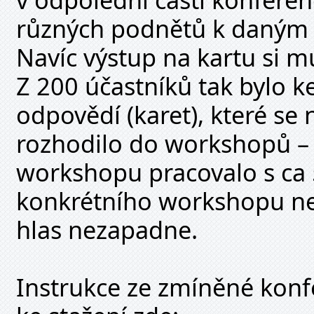
různých podnětů k daným 
Navíc výstup na kartu si m
Z 200 účastníků tak bylo 
odpovědí (karet), které se 
rozhodilo do workshopů – 
workshopu pracovalo s ca 
konkrétního workshopu neúč
hlas nezapadne.
Instrukce ze zmíněné kon