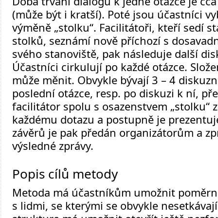
Doba trvání dialogu k jedné otázce je cc
(může být i kratší). Poté jsou účastníci vy
výměně „stolku“. Facilitátoři, kteří sedí s
stolků, seznámí nově příchozí s dosavad
svého stanoviště, pak následuje další dis
Účastníci cirkulují po každé otázce. Slož
může měnit. Obvykle bývají 3 – 4 diskuzní
poslední otázce, resp. po diskuzi k ní, př
facilitátor spolu s osazenstvem „stolku“ 
každému dotazu a postupně je prezentuj
závěrů je pak předán organizátorům a z
výsledné zprávy.
Popis cílů metody
Metoda má účastníkům umožnit poměrně
s lidmi, se kterými se obvykle nesetkávají