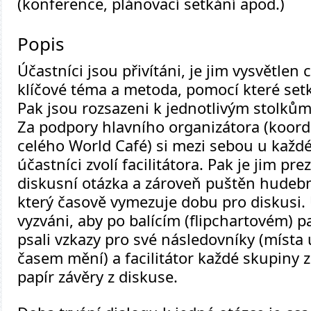
(konference, plánovací setkání apod.)
Popis
Účastníci jsou přivítáni, je jim vysvětlen c
klíčové téma a metoda, pomocí které set
Pak jsou rozsazeni k jednotlivým stolkům 
Za podpory hlavního organizátora (koor
celého World Café) si mezi sebou u každ
účastníci zvolí facilitátora. Pak je jim pr
diskusní otázka a zároveň puštěn hudeb
který časově vymezuje dobu pro diskusi. 
vyzváni, aby po balícím (flipchartovém) pap
psali vzkazy pro své následovníky (místa 
časem mění) a facilitátor každé skupiny
papír závěry z diskuse.