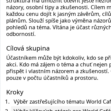
struktura má umožnit otevřít ještě nezf
názory, osobní tipy a zkušenosti. Cílem 
každou cenu dojít k jasným závěrům, cí
plánům. Slouží spíše jako výměna názorů,
pohledů na téma. Vítána je účast různých
odborností.
Cílová skupina
Účastníkem může být kdokoliv, kdo se př
akci. Kdo má zájem o téma a chuť nejen 
přispět i vlastním názorem a zkušeností.
pouze v počtu účastníků a prostoru.
Kroky
Výběr zastřešujícího tématu World Ca